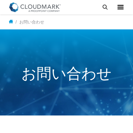
メ
お問い合わせ
イ
ン
コ
ン
テ
ン
お問い合わせ
ツ
に
移
動