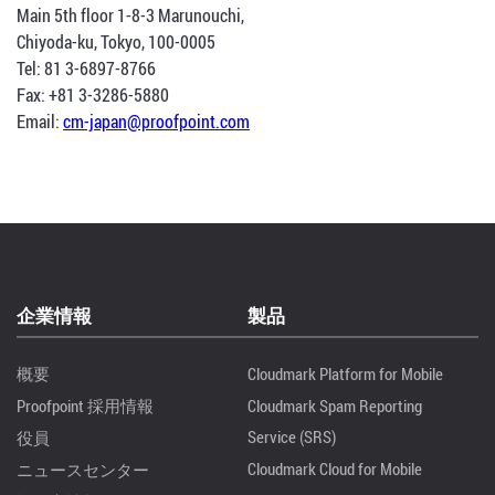
Main 5th floor 1-8-3 Marunouchi,
Chiyoda-ku, Tokyo, 100-0005
Tel: 81 3-6897-8766
Fax: +81 3-3286-5880
Email:
cm-japan@proofpoint.com
企業情報
製品
概要
Cloudmark Platform for Mobile
Proofpoint 採用情報
Cloudmark Spam Reporting
Service (SRS)
役員
Cloudmark Cloud for Mobile
ニュースセンター