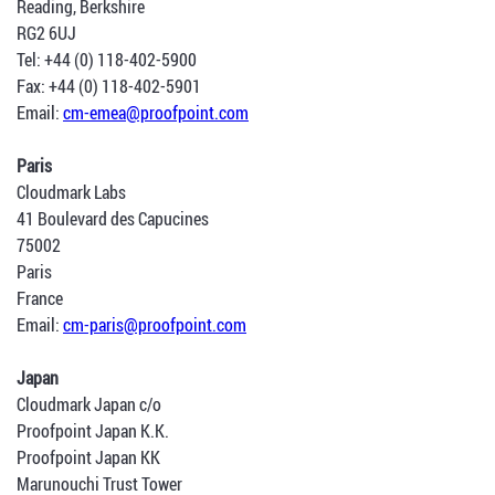
Reading, Berkshire
RG2 6UJ
Tel: +44 (0) 118-402-5900
Fax: +44 (0) 118-402-5901
Email:
cm-emea@proofpoint.com
Paris
Cloudmark Labs
41 Boulevard des Capucines
75002
Paris
France
Email:
cm-paris@proofpoint.com
Japan
Cloudmark Japan c/o
Proofpoint Japan K.K.
Proofpoint Japan KK
Marunouchi Trust Tower