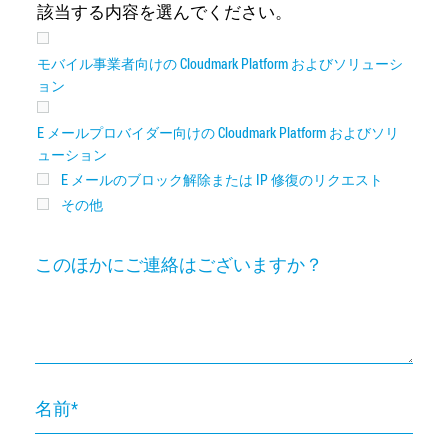
該当する内容を選んでください。
モバイル事業者向けの Cloudmark Platform およびソリューシ
ョン
E メールプロバイダー向けの Cloudmark Platform およびソリ
ューション
E メールのブロック解除または IP 修復のリクエスト
その他
A
こ
の
ほ
か
に
ご
名
連
前