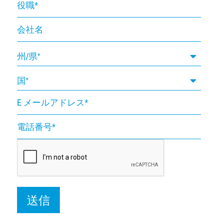
絡
役
は
職
ご
会
ざ
社
い
名
州/県
ま
す
か？
国
E
メ
ー
電
ル
話
ア
番
ド
号
レ
ス