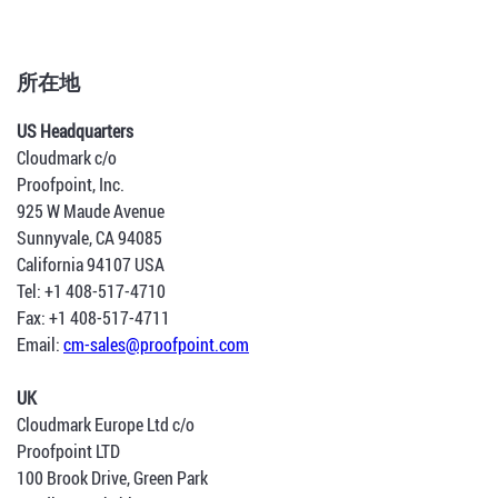
所在地
US Headquarters
Cloudmark c/o
Proofpoint, Inc.
925 W Maude Avenue
Sunnyvale, CA 94085
California 94107 USA
Tel: +1 408-517-4710
Fax: +1 408-517-4711
Email:
cm-sales@proofpoint.com
UK
Cloudmark Europe Ltd c/o
Proofpoint LTD
100 Brook Drive, Green Park